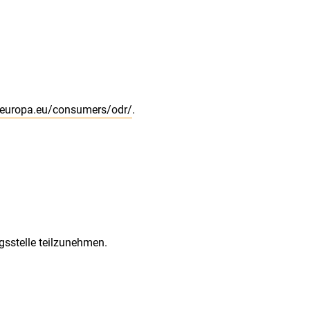
c.europa.eu/consumers/odr/
.
ngsstelle teilzunehmen.